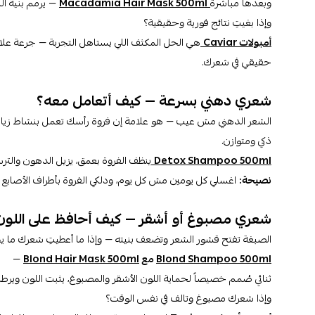
وبعدها مباشرة
Macadamia Hair Mask 500ml
— يرمم بنية الش
وإذا بغيتِ نتائج فورية وحقيقية؟
أمبولات Caviar
حقيقي في شعرك.
شعري دهني بسرعة — كيف أتعامل معه؟
الشعر الدهني مش عيب — هو علامة إن فروة رأسك تعمل بنشاط زيادة 
ذكي ومتوازن.
Detox Shampoo 500ml
ينظف الفروة بعمق، يزيل الدهون والترس
نصيحة:
اغسلي كل يومين مش كل يوم، ودلكي الفروة بأطراف الأصابع 3 دقائق أثناء الغسيل — ينشط الدورة الدموية ويساعد على ضبط إنتاج الزيوت.
شعري مصبوغ أو أشقر — كيف أحافظ على اللون
الصبغة تفتح قشور الشعر وتضعف بنيته — وإذا ما أعطيتِ شعرك ما يح
Blond Shampoo 500ml
مع
Blond Hair Mask 500ml
—
ثنائي صُمم خصيصاً لحماية اللون الأشقر والمصبوغ، يثبت اللون وير
وإذا شعرك مصبوغ وتالف في نفس الوقت؟