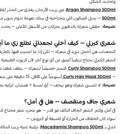
وتحديد الشكل.
Argan Shampoo 500ml
غني بزيت الأرجان، يغذي من الجذر للط
500ml
— بديل الصالون اللي بتحتاجيه في بيتك، نعومة تدوم بدون م
نصيحة:
جففي شعرك بالدفيوزر بحركات من الأسفل للأعلى — يحدد ا
شعري كيرلي — كيف أخلي تجعداتي تطلع زي ما أ
التجعدات هي أجمل شيء في شعرك — لكن إذا ما اعتنيتِ فيها بالطريقة
الشعر الكيرلي يحتاج ترطيباً أعمق من أي نوع آخر، لأن الزيوت الطب
Curly Shampoo 500ml
صُمم خصيصاً لشعرك — ينظف بلطف شديد
—
Curly Hair Mask 500ml
أسبوعياً على الأقل، 15 دقيقة على شعر مبلل، وشوفي الفرق بعيون مفتوحة.
نصيحة:
لا تلمسي شعرك وهو بيجف — أي لمسة = هيشان. اتركيه يجف 
شعري جاف ومتقصف — هل في أمل؟
في أمل، وكثير. الشعر الجاف التالف مو قدر — هو مجرد شعر محتاج للت
سواء كان الجفاف من الحرارة أو الصبغة أو البروتين —
ابدئي بـ
Macadamia Shampoo 500ml
، تركيبة غنية بزيت الماك