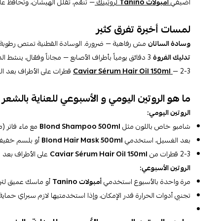
أضيفي
أمبولات Tanino
لروتينك
— تنعّم، تقلل الهيشان، وتحافظ على اللون. 230 ريال لل
لمسات أخيرة تفرق كثير
وسادة الساتان
مش رفاهية — ضرورة. الوسادة القطنية تمتص رطوبة ش
تدليك الفروة
3 دقائق يومياً بأطراف الأصابع — مجاناً وفعّال، ينشط الدورة الدموية ويقوي البصيلات.
— 2-3 قطرات على الأطراف بعد التجفيف للمعة استثنائية وحماية طوال اليوم.
Caviar Sérum Hair Oil 150ml
ما هو الروتين اليومي و الأسبوعي للعناية بالشعر
الروتين اليومي:
شامبو خاص باللون مثل
Blond Shampoo 500ml
مع ماء فاتر (
بعد الغسيل، استخدمي
Blond Hair Mask 500ml
أو بلسم خفيف 
2-3 قطرات من
Caviar Sérum Hair Oil 150ml
على الأطراف بعد 
الروتين الأسبوعي:
مرة واحدة بالأسبوع استخدمي
أمبولات Tanino
أو ماسك عميق لترم
تجنبي أدوات الحرارة قدر الإمكان، وإذا استخدمتيها لازم سبراي حماية 