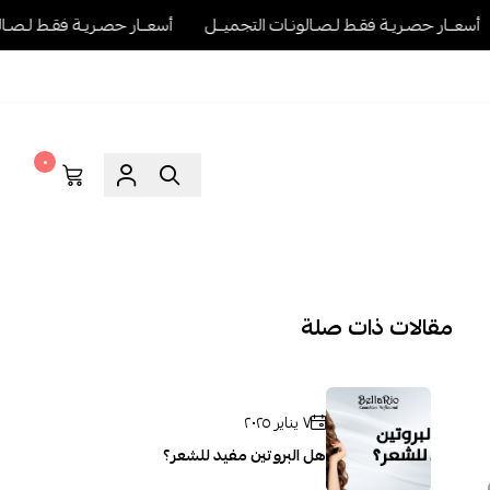
حصـريـة فقـط لـصـالونـات التجميــل
أسعــار حصـريـة فقـط لـصـالونـات ال
٠
مقالات ذات صلة
٧ يناير ٢٠٢٥
هل البروتين مفيد للشعر؟