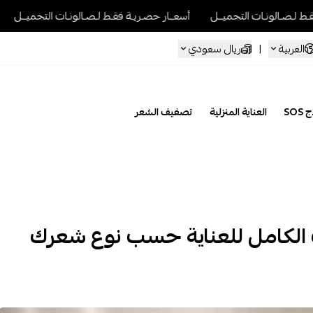
ونـات التجميــل
أسعــار حصـريـة فقـط لـصـالونـات التجميــل
أسعــار 
العربية
|
ريال سعودي
SOS
العناية المنزلية
تصفيف الشعر
الكامل للعناية حسب نوع شعرك