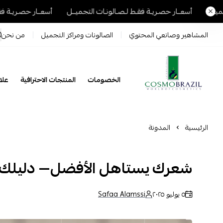
أسعــار حصـريـة فقـط لـصـالونـات التجميــل
أسعــار حصـريـة فقـط لـصـال
المشاهير وصانعي المحتوي
الصالونات ومراكز التجميل
من نحن
الخصومات
المنتجات الاحترافية
علاج 
Cosmo Brazil
الرئيسية
المدونة
شعرك يستاهل الأفضل— دليلك 
٥ يوليو ٢٠٢٥
Safaa Alamssi