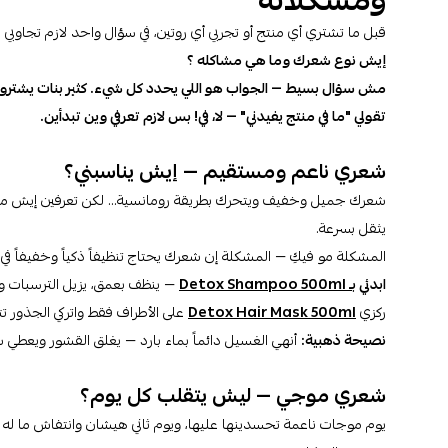
ومشكلاته
قبل ما تشتري أي منتج أو تجربي أي روتين، في سؤال واحد لازم تجاوبي علي
إيش نوع شعرك وما هي مشاكله ؟
مش سؤال بسيط — الجواب هو اللي يحدد كل شيء. كثير بنات يشترون
تقولي "ما في منتج يفيدني" — لا، في! بس لازم تعرفي وين تبدأين.
شعري ناعم ومستقيم — إيش يناسبني؟
شعرك جميل وخفيف ويتحرك بطريقة رومانسية... لكن تعرفين إيش مشكل
يثقل بسرعة.
المشكلة مو فيكِ — المشكلة إن شعرك يحتاج تنظيفاً ذكياً وخفيفاً ف
ابدئي ب
ـ Detox Shampoo 500ml
— ينظف بعمق، يزيل الترسبات و
ركزي
Detox Hair Mask 500ml
على الأطراف فقط واتركي الجذور ت
نصيحة ذهبية:
أنهي الغسيل دائماً بماء بارد — يغلق القشور ويعطي 
شعري موجي — ليش يتقلب كل يوم؟
يوم موجات ناعمة تحسدينها عليها، ويوم ثاني هيشان وانتفاش ما له