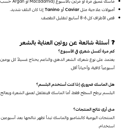
ماسك عميق مرة أو مرتين بالأسبوع (Macadamia أو Argan حسب الحاجة).
أمبولات علاجية مثل
Caviar
أو
Tanino
إذا كان التلف شديد.
قص الأطراف كل 6-8 أسابيع لتقليل التقصف.
❓ أسئلة شائعة عن روتين العناية بالشعر
كم مرة أغسل شعري في الأسبوع؟
يعتمد على نوع شعرك. الشعر الدهني والناعم يحتاج غسيلاً كل يومين. ا
أسبوعياً كافية، وأحياناً أقل.
هل الماسك ضروري إذا كنت أستخدم البلسم؟
البلسم يرطح السطح فقط، أما الماسك فيتغلغل لعمق الشعرة ويعالج 
متى أرى نتائج المنتجات؟
المنتجات اليومية كالشامبو والماسك تبدأ تظهر نتائجها بعد أسبوعين 
استخدام.