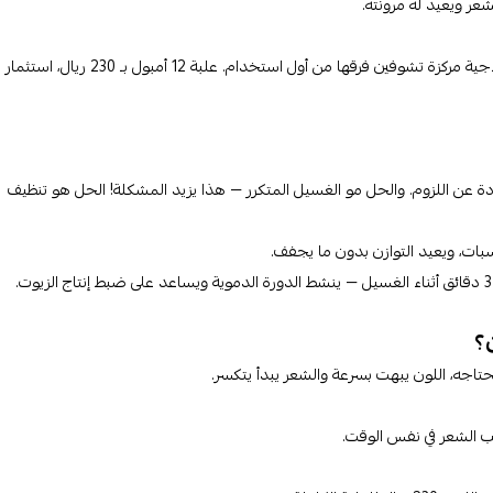
عر ويعيد له مرونته.
هي الحل المكثف اللي يستاهل التجربة — جرعة علاجية مركزة تشوفين فرقها من أول استخدام. علبة 12 أمبول بـ 230 ريال، استثمار
عن اللزوم. والحل مو الغسيل المتكرر — هذا يزيد المشكلة! الحل هو تنظيف
بات، ويعيد التوازن بدون ما يجفف.
؟
تاجه، اللون يبهت بسرعة والشعر يبدأ يتكسر.
طب الشعر في نفس الوقت.