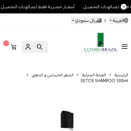
ونـات التجميــل
أسعــار حصـريـة فقـط لـصـالونـات التجميــل
أسعــار 
العربية
|
ريال سعودي
٠
Cosmo Brazil
الرئيسية
العناية المنزلية
الشعر الحساس و الدهني
DETOX SHAMPOO 500ml