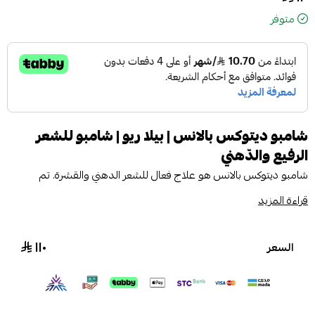
متوفر
شامبو ديتوكس بالانس | بيلا ريو | شامبو للشعر
الرفيع والدّهني
شامبو ديتوكس بالانس هو علاج فعال للشعر الدهني والقشرة. تم
تصميم هذا الشامبو لمعالجة جميع مشاكل الشعر من الجذور، أي من
قراءة المزيد
فروة الرأس. بتركيبته الغنية بالمكونات النباتية، يساعد شامبو ديتوكس في
تقليل القشرة خلال أسابيع قليلة، بالإضافة إلى التحكم في مشكلات الشعر
١١٠
السعر
الدهني وتقليل تساقط الشعر.
يعد شامبو ديتوكس علاجًا مثاليًا للشعر الدهني ويجب استخدامه حتى
تحقيق النتائج المرجوة.