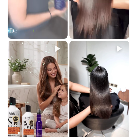
شامبو ديتوكس 500 مل
علاج ديتوكس بالانس
هو خط فاخر يحتوي على مكونات نشطة طبيعية
مثل معقد متعدد الفيتامينات مع تركيز عالٍ من النعناع، الليمون،
والزنجبيل. هذا الخط يعالج الشعر الدهني والقشرة بشكل فعال. يعمل
مباشرة على فروة الرأس لتقليل التقشر وتعزيز تثبيت بصيلات الشعر في
الجلد. يُعتبر علاجًا مثاليًا لجميع مشاكل فروة الرأس، بما في ذلك إفراز
الزهم (الشعر الدهني)، القشرة (بسبب الصدفية)، أو تساقط الشعر
(الصلع). غني بالعوامل المرطبة المستخلصة من مصادر نباتية، ويمنح
شعرك إحساسًا بالانتعاش يدوم طوال اليوم مع رائحة منعشة.