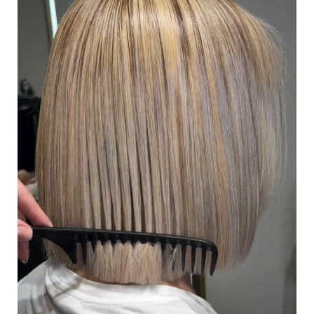
نعم، جميع منتجات خط ديتوكس بالانس خالية من الملح والسلفات
والبارابين.
لماذا لا ينتج الشامبو رغوة كثيفة؟
لأن الشامبو خالي من السلفات والملح، قد لا ينتج رغوة كثيفة مثل
الشامبوهات التقليدية. إذا كنت من محبي الرغوة، يمكنك غسل شعرك
أولًا بشامبو قليل، ثم شطفه قبل استخدام الشامبو بشكل طبيعي.
هل يمكن استخدامه بعد فرد الشعر؟
نعم، يمكن استخدامه مع أي علاج للشعر، بما في ذلك بعد فرد الشعر.
هل يجب استخدام الشامبو والماسك من نفس
الخط؟
من الأفضل استخدام الشامبو والماسك من نفس الخط للحصول على
أفضل النتائج، حيث تم تصميم الماسك باستخدام نفس المواد المغذية
التي تم تنظيفها بواسطة الشامبو.