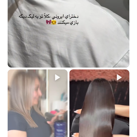
ماذا تعني الحروف S و M؟
S تعني شامبو و M تعني ماسك.
ما هي رائحة الشامبو والماسك؟
رائحة خفيفة من الفواكه والزهور.
كيف تجد الشامبو والماسك المناسبين لك؟
بسيط جدًا!
إذا كان شعرك تالفًا، جربي خط الماكاديميا.
إذا كان شعرك دهنيًا، جربي خط ديتوكس.
إذا كان شعرك مفرودًا كيميائيًا، جربي خط أرجان جولد.
إذا كان شعرك أشقرًا أو مصبوغًا، استخدمي منتجات بلوند للتخلص من
الصبغات البرتقالية غير المرغوب فيها.
إذا كنت بحاجة لتعزيز نمو الشعر ومنع التساقط، فإن خط كافيار هو الحل
المثالي.
إذا كان شعرك مجعدًا، فإن خط الشعر المجعد هو الأنسب لك.