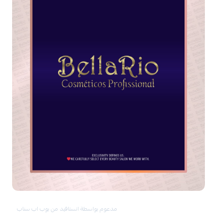
مدعوم بواسطة انستافيد من بوب اب سناب