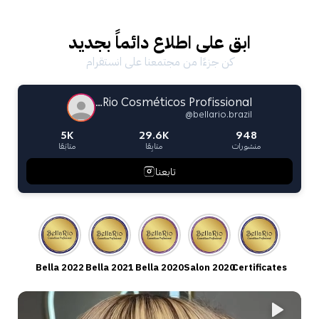
ابق على اطلاع دائماً بجديد
كن جزءًا من مجتمعنا على انستقرام
Bella Rio Cosméticos Profissional
@
bellario.brazil
5K
29.6K
948
منشورات
متابِعًا
متابَعًا
تابعنا
ما هو خط ديتوكس بالانس؟
خط ديتوكس بالانس هو علاج مخصص للشعر الدهني والقشرة، حيث
يعمل بشكل فعال على معالجة جميع مشاكل الشعر من الجذور، أي من
فروة الرأس. يحتوي على مكونات طبيعية مركزة مثل النعناع، الليمون،
والزنجبيل، التي تساعد على تقليل القشرة وتحسين صحة فروة الرأس.
Bella 2022
Bella 2021
Bella 2020
Salon 2020
Certificates
هل هذه المنتجات خالية من الملح والسلفات
والبارابين؟