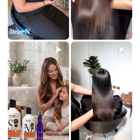
شامبو ديتوكس 500 مل
علاج ديتوكس بالانس
هو خط فاخر يحتوي على مكونات نشطة طبيعية
مثل معقد متعدد الفيتامينات مع تركيز عالٍ من النعناع، الليمون،
والزنجبيل. هذا الخط يعالج الشعر الدهني والقشرة بشكل فعال. يعمل
مباشرة على فروة الرأس لتقليل التقشر وتعزيز تثبيت بصيلات الشعر في
الجلد. يُعتبر علاجًا مثاليًا لجميع مشاكل فروة الرأس، بما في ذلك إفراز
الزهم (الشعر الدهني)، القشرة (بسبب الصدفية)، أو تساقط الشعر
(الصلع). غني بالعوامل المرطبة المستخلصة من مصادر نباتية، ويمنح
شعرك إحساسًا بالانتعاش يدوم طوال اليوم مع رائحة منعشة.