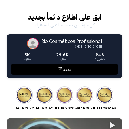
ابق على اطلاع دائماً بجديد
كن جزءًا من مجتمعنا على انستقرام
Bella Rio Cosméticos Profissional
@
bellario.brazil
5K
29.6K
948
منشورات
متابِعًا
متابَعًا
تابعنا
ما هو خط ديتوكس بالانس؟
خط ديتوكس بالانس هو علاج مثالي للشعر الدهني والقشرة، حيث يحتوي
على مكونات طبيعية فعّالة تعمل على تحسين صحة فروة الرأس وتقليل
Bella 2022
Bella 2021
Bella 2020
Salon 2020
Certificates
إفراز الزيوت الزائدة.
هل هذه المنتجات خالية من الملح والسلفات