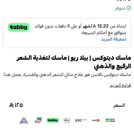
متوفر
ماسك ديتوكس | بيلا ريو | ماسك لتغذية الشعر
الرفيع والدّهني
ماسك ديتوكس بالانس هو علاج مثالي للشعر الدهني والقشرة. يعمل هذا
الماسك بشكل مباشر على فروة الرأس لتقليل التقشر وتعزيز تثبيت
قراءة المزيد
بصيلات الشعر في الجلد. يعد هذا الماسك علاجًا مثاليًا لجميع مشاكل
فروة الرأس، بما في ذلك إفراز الزهم (الشعر الدهني)، القشرة (بسبب
١٢٥
السعر
الصدفية)، أو تساقط الشعر (الصلع). غني بالعوامل المرطبة المستخلصة
من مصادر نباتية، ويمنح شعرك إحساسًا بالانتعاش يدوم طوال اليوم،
بالإضافة إلى رائحة منعشة.