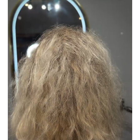
والبارابين؟
نعم، جميع منتجات خط ديتوكس بالانس خالية من الملح والسلفات
والبارابين.
لماذا لا ينتج الشامبو رغوة كثيفة؟
نظرًا لأن الشامبو خالي من السلفات والملح، قد لا ينتج رغوة كثيفة مثل
الشامبوهات التقليدية. إذا كنت تفضل الرغوة، يمكنك غسل شعرك أولًا
بشامبو قليل، ثم شطفه قبل استخدام الشامبو بشكل طبيعي.
هل يمكن استخدامه بعد فرد الشعر؟
نعم، يمكن استخدامه مع أي علاج للشعر، بما في ذلك بعد فرد الشعر.
هل يجب استخدام الشامبو والماسك من نفس
الخط؟
من الأفضل استخدام الشامبو والماسك من نفس الخط للحصول على
أفضل النتائج، حيث تم تصميم الماسك باستخدام نفس المواد المغذية
التي تم تنظيفها بواسطة الشامبو.