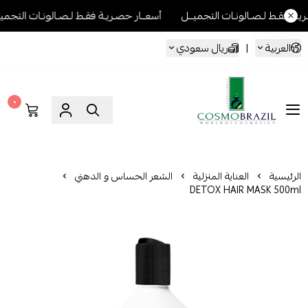
ـالونـات التجميــل
أسعــار حصـريـة فقـط لـصـالونـات التجميــل
أسعــ
العربية
|
ريال سعودي
٠
Cosmo Brazil
الرئيسية
العناية المنزلية
الشعر الحساس و الدهني
DETOX HAIR MASK 500ml