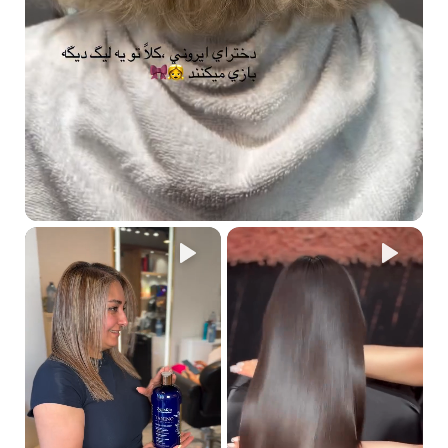
ماذا تعني الحروف S و M؟
S تعني شامبو و M تعني ماسك.
ما هي رائحة الشامبو والماسك؟
رائحة خفيفة من الفواكه والزهور.
كيف تجد الشامبو والماسك المناسبين لك؟
بسيط جدًا!
إذا كان شعرك تالفًا، جربي خط الماكاديميا.
إذا كان شعرك دهنيًا، جربي خط ديتوكس.
إذا كان شعرك مفرودًا كيميائيًا، جربي خط أرجان جولد.
إذا كان شعرك أشقرًا أو مصبوغًا، استخدمي منتجات بلوند للتخلص من
الصبغات البرتقالية غير المرغوب فيها.
إذا كنت بحاجة لتعزيز نمو الشعر ومنع التساقط، فإن خط كافيار هو الحل
المثالي.
إذا كان شعرك مجعدًا، فإن خط الشعر المجعد هو الأنسب لك.