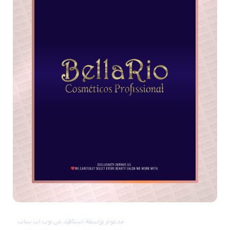
مدعوم بواسطة انستافيد من بوب اب سناب