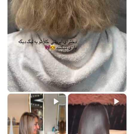
خصيصًا للشعر المموج والمجعد.
هل يمكنني استخدام مجموعة أرجان جولد بعد فرد شعري باستخدام
منتجات Bella Rio؟
بالتأكيد! مجموعة أرجان جولد تعالج الشعر وتساعد في الحفاظ على تأثير
الفرد لفترة أطول.
لماذا تدوم نتائج فرد الشعر لفترة أطول مع استخدام مجموعة العناية
المنزلية؟
بفضل مكوناتها الفعّالة مثل
Silsoft CLX-E
، تعمل المجموعة على
تقليل التجعد والتطاير، مما يساعد على إطالة فترة بقاء الشعر مفرودًا.
لماذا يجب استخدام منتجات خالية من الملح والكبريتات بعد الفرد؟
الشعر يحتوي على طبقة صغيرة من القشور التي تحمي بنيته الداخلية.
استخدام منتجات تحتوي على الكبريتات أو الملح قد يفتح هذه الطبقة،
مما يسمح بدخول مواد ضارة تؤدي إلى تلف الشعر وتقصير مدة تأثير
الفرد.