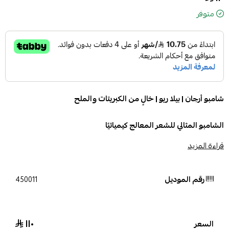
متوفر
شامبو أرجان | بيلا ريو | خالٍ من الكبريتات والملح
الشامبو المثالي للشعر المعالج كيميائيًا
قراءة المزيد
الوصف:
شامبو
أرجان جولد المرطب
ينظف الشعر بعمق ويهيئه لتحضير استخدام
الماسك.
رقم الموديل
450011
يساعد هذا الشامبو على إصلاح ألياف الشعر مع الحفاظ على نتائج الفرد
الكيميائي.
بفضل تركيبته المميزة بزيت الأرجان والكيراتين، يساعد أيضًا في تقليل
١١٠
السعر