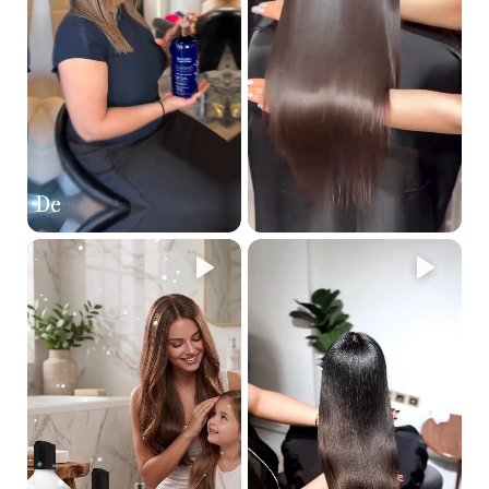
كيف تعمل مجموعة أرجان جولد؟
تعمل المجموعة على:
غلق القشور لحماية الشعر.
حبس الرطوبة داخل خصلات الشعر.
علاج التشققات أو التلف في بنية الشعر.
ما هي رائحة منتجات أرجان جولد؟
تمتزج منتجات أرجان جولد بروائح خفيفة ومنعشة من الفواكه والزهور،
لتمنح شعرك رائحة مميزة طوال اليوم.