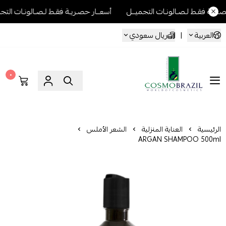
ـالونـات التجميــل
أسعــار حصـريـة فقـط لـصـالونـات التجميــل
أسعــ
العربية
|
ريال سعودي
٠
Cosmo Brazil
الرئيسية
العناية المنزلية
الشعر الأملس
ARGAN SHAMPOO 500ml