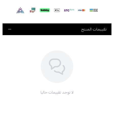
تساقط الشعر عند استخدامه مع ماسك الشعر أرجان جولد.
المزايا:
شامبو خالٍ من الكبريتات
يقلل من التجعد بنسبة 52%
تقييمات المنتج
يقضي على الهيشان
يحضر الشعر لاستخدام الماسك
ينظف بعمق ويزيل الرواسب
خالٍ من الملح
المواصفات:
شامبو خالٍ من الكبريتات للشعر المعالج كيميائيًا
شامبو خالٍ من الملح للشعر المستقيم
حجم العبوة: 500 مل
لا توجد تقييمات حاليا
طريقة الاستخدام:
ضعي شامبو أرجان على الشعر المبلل ودلكي بلطف.
اشطفي الشعر جيدًا.