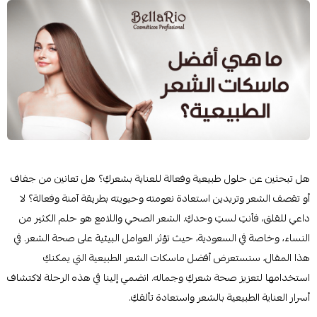
هل تبحثين عن حلول طبيعية وفعالة للعناية بشعركِ؟ هل تعانين من جفاف
أو تقصف الشعر وتريدين استعادة نعومته وحيويته بطريقة آمنة وفعالة؟ لا
داعي للقلق، فأنتِ لستِ وحدكِ. الشعر الصحي واللامع هو حلم الكثير من
النساء، وخاصة في السعودية، حيث تؤثر العوامل البيئية على صحة الشعر. في
هذا المقال، سنستعرض أفضل ماسكات الشعر الطبيعية التي يمكنكِ
استخدامها لتعزيز صحة شعركِ وجماله. انضمي إلينا في هذه الرحلة لاكتشاف
أسرار العناية الطبيعية بالشعر واستعادة تألقكِ.