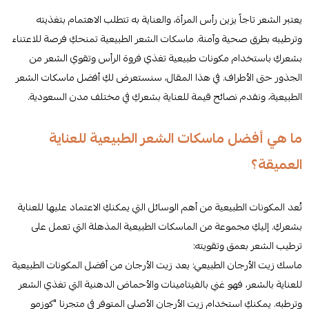
يعتبر الشعر تاجاً يزين رأس المرأة، والعناية به تتطلب الاهتمام بتغذيته
وترطيبه بطرق صحية وآمنة. ماسكات الشعر الطبيعية تمنحكِ فرصة للاعتناء
بشعركِ باستخدام مكونات طبيعية تغذي فروة الرأس وتقوي الشعر من
الجذور حتى الأطراف. في هذا المقال، سنستعرض لكِ أفضل ماسكات الشعر
الطبيعية، ونقدم نصائح قيمة للعناية بشعركِ في مختلف مدن السعودية.
ما هي أفضل ماسكات الشعر الطبيعية للعناية
العميقة؟
تُعد المكونات الطبيعية من أهم الوسائل التي يمكنكِ الاعتماد عليها للعناية
بشعركِ. إليكِ مجموعة من الماسكات الطبيعية المذهلة التي تعمل على
ترطيب الشعر بعمق وتقويته:
ماسك زيت الأرجان الطبيعي: يعد زيت الأرجان من أفضل المكونات الطبيعية
للعناية بالشعر، فهو غني بالفيتامينات والأحماض الدهنية التي تغذي الشعر
وترطبه. يمكنكِ استخدام زيت الأرجان الأصلي المتوفر في متجرنا "كوزمو