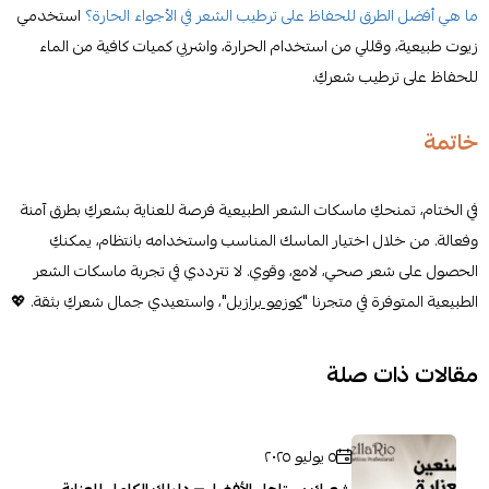
ما هي أفضل الطرق للحفاظ على ترطيب الشعر في الأجواء الحارة؟
استخدمي
زيوت طبيعية، وقللي من استخدام الحرارة، واشربي كميات كافية من الماء
للحفاظ على ترطيب شعركِ.
خاتمة
في الختام، تمنحكِ ماسكات الشعر الطبيعية فرصة للعناية بشعركِ بطرق آمنة
وفعالة. من خلال اختيار الماسك المناسب واستخدامه بانتظام، يمكنكِ
الحصول على شعر صحي، لامع، وقوي. لا تترددي في تجربة ماسكات الشعر
الطبيعية المتوفرة في متجرنا "
كوزمو برازيل
"، واستعيدي جمال شعركِ بثقة. 💖
مقالات ذات صلة
٥ يوليو ٢٠٢٥
شعرك يستاهل الأفضل— دليلك الكامل للعناية