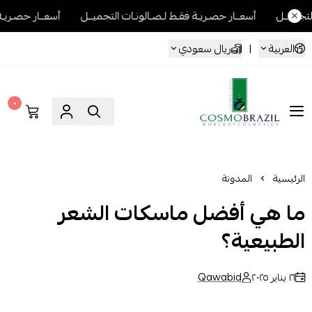
أسعــار حصـريـة فقـط لـصـالونـات التجميــل
أسعــار حصـريـة فقـط لـصـالو
العربية
|
ريال سعودي
٠
Cosmo Brazil
الرئيسية
المدونة
ما هي أفضل ماسكات الشعر
الطبيعية؟
١٦ يناير ٢٠٢٥
Qawabid