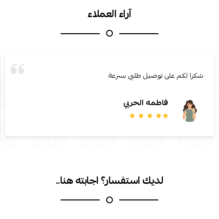
آراء العملاء
منتجات رووعه وباكيجنغ يجنن
سامية المالكي
لديك استفسار؟ اجابته هنا..