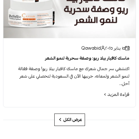
١٥ يناير ٢٠٢٥
Qawabid
هل استخدام مكواة الشعر بشكل متكرر يضر به؟
‍♀️ هل يسبب استخدام مكواة الشعر أضرارًا لشعرك؟ اكتشفي
الحقائق والنصائح لتجنب التلف والمحافظة على جمال شعرك في
السعودية!
قراءة المزيد
عرض الكل