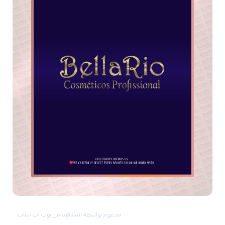
مدعوم بواسطة انستافيد من بوب اب سناب