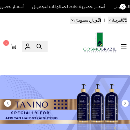
أسعــار حصـريـة فقـط لـصـالونـات التجميــل
أسعــار حصـريـة فقـط لـصـا
العربية
|
ريال سعودي
٠
Cosmo Brazil