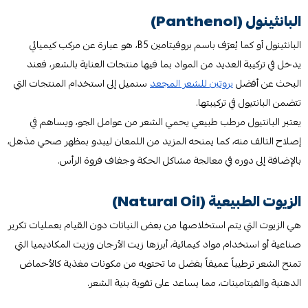
البانثينول (Panthenol)
البانثينول أو كما يُعرَف باسم بروفيتامين B5، هو عبارة عن مركب كيميائي
يدخل في تركيبة العديد من المواد بما فيها منتجات العناية بالشعر، فعند
البحث عن أفضل
بروتين للشعر المجعد
سنميل إلى استخدام المنتجات التي
تتضمن البانتيول في تركيبتها.
يعتبر البانتيول مرطب طبيعي يحمي الشعر من عوامل الجو، ويساهم في
إصلاح التالف منه، كما يمنحه المزيد من اللمعان ليبدو بمظهر صحي مذهل،
بالإضافة إلى دوره في معالجة مشاكل الحكة وجفاف فروة الرأس.
الزيوت الطبيعية (Natural Oil)
هي الزيوت التي يتم استخلاصها من بعض النباتات دون القيام بعمليات تكرير
صناعية أو استخدام مواد كيمائية، أبرزها زيت الأرجان وزيت المكاديميا التي
تمنح الشعر ترطيباً عميقاً بفضل ما تحتويه من مكونات مغذية كالأحماض
الدهنية والفيتامينات، مما يساعد على تقوية بنية الشعر.