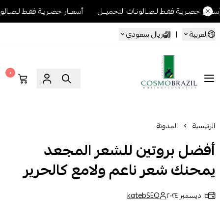
ـصـالونـات التجميــل
أسعــار حصـريـة فقـط لـصـالونـات التجميــل
أسع
العربية
|
ريال سعودي
٠
Cosmo Brazil
الرئيسية
المدونة
أفضل بروتين للشعر المجعد
يمحنك شعر ناعم ولامع كالحرير
١٥ ديسمبر ٢٠٢٤
katebSEO