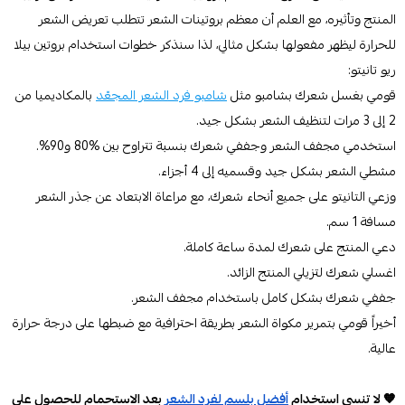
المنتج وتأثيره، مع العلم أن معظم بروتينات الشعر تتطلب تعريض الشعر
للحرارة ليظهر مفعولها بشكل مثالي، لذا سنذكر خطوات استخدام بروتين بيلا
ريو تانيتو:
قومي بغسل شعرك بشامبو مثل
شامبو فرد الشعر المجعّد
بالمكاديميا من
2 إلى 3 مرات لتنظيف الشعر بشكل جيد.
استخدمي مجفف الشعر وجففي شعرك بنسبة تتراوح بين %80 و90%.
مشطي الشعر بشكل جيد وقسميه إلى 4 أجزاء.
وزعي التانيتو على جميع أنحاء شعرك، مع مراعاة الابتعاد عن جذر الشعر
مسافة 1 سم.
دعي المنتج على شعرك لمدة ساعة كاملة.
اغسلي شعرك لتزيلي المنتج الزائد.
جففي شعرك بشكل كامل باستخدام مجفف الشعر.
أخيراً قومي بتمرير مكواة الشعر بطريقة احترافية مع ضبطها على درجة حرارة
عالية.
🧡 لا تنسي استخدام
أفضل بلسم لفرد الشعر
بعد الاستحمام للحصول على