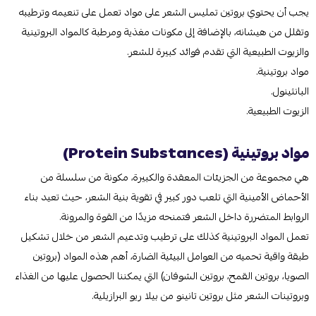
يجب أن يحتوي بروتين تمليس الشعر على مواد تعمل على تنعيمه وترطيبه
وتقلل من هيشانه، بالإضافة إلى مكونات مغذية ومرطبة كالمواد البروتينية
والزيوت الطبيعية التي تقدم فوائد كبيرة للشعر.
مواد بروتينية.
البانثينول.
الزيوت الطبيعية.
مواد بروتينية (Protein Substances)
هي مجموعة من الجزيئات المعقدة والكبيرة، مكونة من سلسلة من
الأحماض الأمينية التي تلعب دور كبير في تقوية بنية الشعر، حيث تعيد بناء
الروابط المتضررة داخل الشعر فتمنحه مزيدًا من القوة والمرونة.
تعمل المواد البروتينية كذلك على ترطيب وتدعيم الشعر من خلال تشكيل
طبقة واقية تحميه من العوامل البيئية الضارة، أهم هذه المواد (بروتين
الصويا، بروتين القمح، بروتين الشوفان) التي يمكننا الحصول عليها من الغذاء
وبروتينات الشعر مثل بروتين تانينو من بيلا ريو البرازيلية.