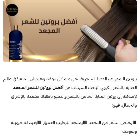
بروتين الشعر هو العصا السحرية لحل مشاكل تجعّد وهيشان الشعر! في عالم
العناية بالشعر الكيرلي، تبحث السيدات عن
أفضل بروتين للشعر المجعد
لإضافته إلى روتين العناية الخاص بالشعر والتمتع بإطلالة مفعمة بالإشراق
والجمال، فهو:
🟧يخلص الشعر من التجعد 🟧يمنحه الترطيب العميق 🟧يعيد له حيويته
ونعومته.