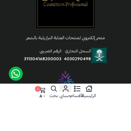
متجر إلكتروني لمنتجات العناية البرازيلية بالشعر
السجل التجاري
الرقم الضريبي
311304168200003
4030290498
٠
موثق لدى منصة الأعمال
الرئيسية
الأقسام
حسابي
بحث
٠
روابط مهمة
المشاهير وصانعي المحتوي
سياسة الاستخدام والخصوصية