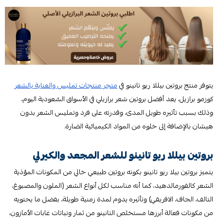
يتوفر منتج بروتين بيللا ريو تانينو في
متجر منتجات تمليس والعناية بالشعر
كوزمو برازيل، يعد أفضل بروتين شعر برازيلي في الأسواق السّعودية اليوم،
وذلك بسبب تأثيره طويل المدى، وقدرته على فرد وتمليس الشعر بدون
هيشان بالإضافة إلى خلوه من المواد الكيميائية الضارة.
بروتين بيللا ريو تانينو للشعر المجعد والكيرلي
يتميز بروتين بيلا ريو تانينو بكونه بروتين طبيعي خالي من المكونات المؤذية
الشعر كالفورمالدهيد، كما أنه مناسب لكل أنواع الشعر (الملون والمصبوغ،
التالف، الجاف، الافريقي) وتأثيره يدوم لمدة زمنية طويلة، بفضل ما يحتويه
من مكونات فعالة أبرزها مستخلص التانينو من ثمار ونباتات غابات الأمازون،