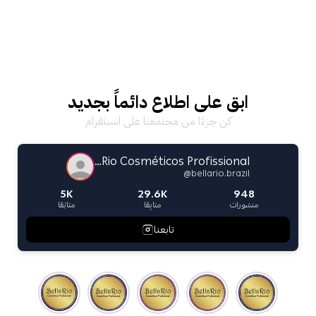
ابق على اطلاع دائماً بجديد
كن جزءًا من مجتمعنا على انستقرام
Bella Rio Cosméticos Profissional
@
bellario.brazil
5K
29.6K
948
منشورات
متابِعًا
متابَعًا
تابعنا