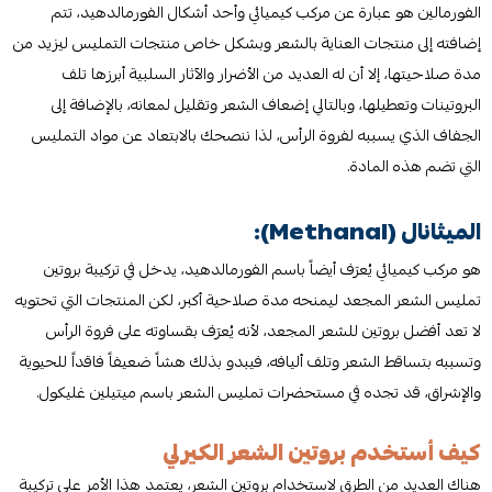
الفورمالين هو عبارة عن مركب كيميائي وأحد أشكال الفورمالدهيد، تتم
إضافته إلى منتجات العناية بالشعر وبشكل خاص منتجات التمليس ليزيد من
مدة صلاحيتها، إلا أن له العديد من الأضرار والآثار السلبية أبرزها تلف
البروتينات وتعطيلها، وبالتالي إضعاف الشعر وتقليل لمعانه، بالإضافة إلى
الجفاف الذي يسببه لفروة الرأس، لذا ننصحك بالابتعاد عن مواد التمليس
التي تضم هذه المادة.
الميثانال (Methanal):
هو مركب كيميائي يُعرَف أيضاً باسم الفورمالدهيد، يدخل في تركيبة بروتين
تمليس الشعر المجعد ليمنحه مدة صلاحية أكبر، لكن المنتجات التي تحتويه
لا تعد أفضل بروتين للشعر المجعد، لأنه يُعرَف بقساوته على فروة الرأس
وتسببه بتساقط الشعر وتلف أليافه، فيبدو بذلك هشاً ضعيفاً فاقداً للحيوية
والإشراق، قد تجده في مستحضرات تمليس الشعر باسم ميتيلين غليكول.
كيف أستخدم بروتين الشعر الكيرلي
هناك العديد من الطرق لاستخدام بروتين الشعر، يعتمد هذا الأمر على تركيبة