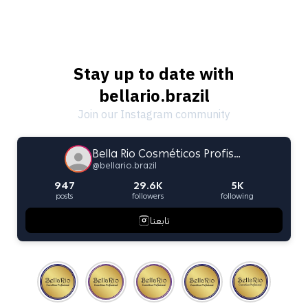
Stay up to date with
bellario.brazil
Join our Instagram community
Bella Rio Cosméticos Profissional
@
bellario.brazil
947
29.6K
5K
posts
followers
following
تابعنا