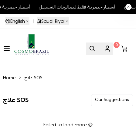
ونـات التجميــل
أسعــار حصـريـة فقـط لـصـالونـات التجميــل
أسعــار 
English
|
Saudi Riyal
0
Cosmo Brazil
علاج SOS
Home
علاج SOS
Failed to load more 😢