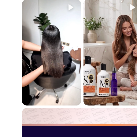
ما هو هدف خط ماكاديميا؟
خط
ماكاديميا
مصمم لتقديم علاج مثالي للشعر الجاف والتالف،
مما يمنحه الترطيب والنعومة واللمعان، ويعزز مظهر الشعر
الأملس.
لماذا زيت المكاديميا؟
زيت المكاديميا يتمتع بقدرة رائعة على اختراق الشعر بعمق، مما
يجعل الخيوط أقوى وأكثر نعومة وصحة. زيت المكاديميا غني
بأحماض أوميغا 3 و 5 و 7 التي تساعد على تحسين مرونة الشعر
وتغذيته.
هل هو خالي من الملح والكبريتات والبارابين؟
نعم،
شامبو ماكاديميا
خالي من الملح والكبريتات والبارابين، مما
يجعله آمناً على الشعر والصحة بشكل عام.
لماذا لا يُرغي الشامبو بشكل كبير؟
الشامبو لا يُرغي بشكل كبير لأنه خالي من الكبريتات. إذا كنت من
محبي الرغوة، يمكنك غسل شعرك أولاً قليلاً بالشامبو، ثم شطفه