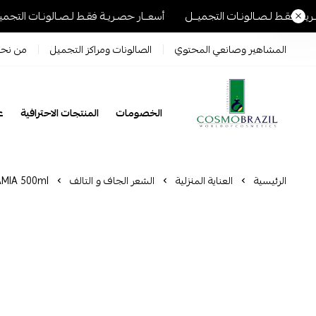
نـات التجميــل
أسعــار حصـريـة فقـط لـصـالونـات التجميــل
أسعــار ح
المشاهير وصانعي المحتوي
الصالونات ومراكز التجميل
من نح
الخصومات
المنتجات الاحترافية
عل
Cosmo Brazil
الرئيسية
العناية المنزلية
الشعر الجاف و التالف
MIA 500ml