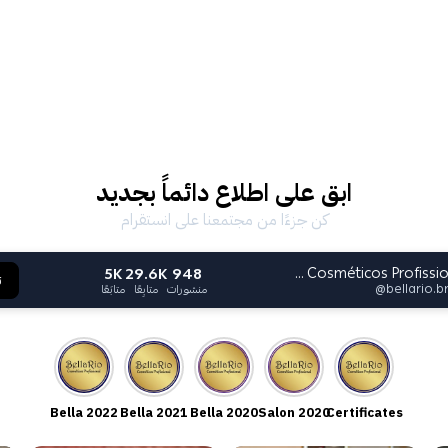
ابق على اطلاع دائماً بجديد
كن جزءًا من مجتمعنا على انستقرام
5K
29.6K
948
Bella Rio Cosméticos Profissional
ت
@
bellario.br
منشورات
متابِعًا
متابَعًا
Bella 2022
Bella 2021
Bella 2020
Salon 2020
Certificates