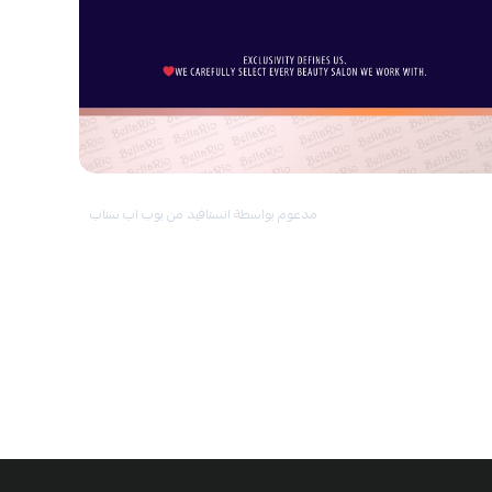
رائحة
شامبو ماكاديميا
تتميز بنغمات خفيفة من الفواكه والزهور،
مما يترك شعرك منعشاً وعطراً طوال اليوم.
كيف يمكنني اختيار الشامبو والماسك المناسب
لي؟
ببساطة، اختر الشامبو والماسك المناسب بناءً على نوع شعرك:
شعر تالف؟
اختر خط ماكاديميا.
مدعوم بواسطة انستافيد من بوب اب سناب
شعر دهني؟
استخدم منتج Detox.
شعر أملس؟
جرب خط
أرجان
للحصول على اللمعان المثالي.
شعر أشقر؟
استخدم منتجات
Blond
للتخلص من الصبغات
البرتقالية.
شعر بحاجة للنمو ومكافحة التساقط؟
خط
Caviar
هو الخيار
المثالي.
شعر مجعد؟
جرب خط
Curly
لعناية مخصصة.