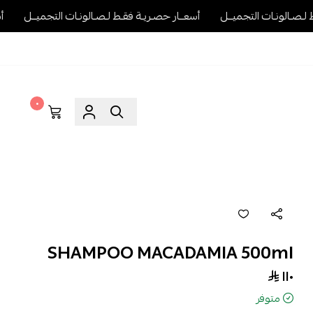
ميــل
أسعــار حصـريـة فقـط لـصـالونـات التجميــل
أسعــار حصـريـة فق
٠
SHAMPOO MACADAMIA 500ml
١١٠
متوفر