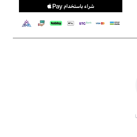
يمنع فقدان الرطوبة
يعزز الدورة الدموية في فروة الرأس
خالي من المكونات الضارة مثل الملح والكبريتات والبارابين
المواصفات:
شامبو خالي من الكبريتات لعلاج الشعر الجاف التالف
شامبو خالي من الملح لعلاج الشعر الجاف التالف
500 مل
طريقة الاستخدام:
قم بتطبيق شامبو
ماكاديميا
على الشعر المبلل ودلكه بلطف.
اشطفه جيداً. إذا لزم الأمر، كرر العملية.
بعد ذلك، استخدم
ماسك ماكاديميا
للحصول على أفضل النتائج.