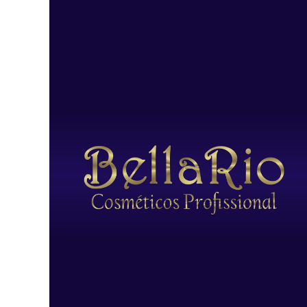
قبل استخدام الشامبو بالطريقة المعتادة.
هل يمكن استخدامه بعد فرد الشعر؟
نعم، يمكن استخدام
شامبو ماكاديميا
بعد أي علاج لفرد الشعر،
فهو مناسب لجميع أنواع العلاجات.
هل يجب أن أستخدم الشامبو والماسك من
نفس الخط؟
من الأفضل استخدام الشامبو والماسك من نفس الخط
للحصول على أفضل النتائج. الماسك يحتوي على نفس المكونات
التي تم تنظيفها باستخدام الشامبو، مما يجعلها مزيجاً مثالياً
لتحقيق أفضل النتائج.
ماذا تعني الحروف "S" و"M"؟
الحرف
S
يعني شامبو، بينما
M
يعني ماسك.
كيف تبدو رائحة الشامبو؟