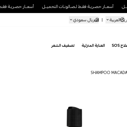
صـريـة فقـط لـصـالونـات التجميــل
أسعــار حصـريـة فقـط لـصـالونـات التج
العربية
|
ريال سعودي
ن
اج SOS
العناية المنزلية
تصفيف الشعر
SHAMPOO MACADA