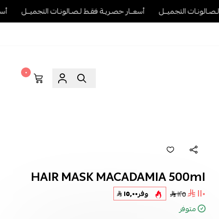
ــل
أسعــار حصـريـة فقـط لـصـالونـات التجميــل
أسعــار حصـريـة فقـ
٠
HAIR MASK MACADAMIA 500ml
١١٠
١٢٥
وفر
١٥٫٠٠
متوفر