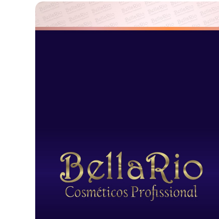
هل يجب استخدام الشامبو والماسك من
نفس المجموعة؟
يفضل ذلك ولكنه ليس إلزامياً. الفكرة هي أن الماسك يحتوي على
نفس الدهون التي تم تنظيفها بالشامبو، وبالتالي هما الثنائي
المثالي لتحقيق أفضل النتائج.
ماذا تعني الرموز S وM؟
S ترمز إلى Shampoo (الشامبو) وM ترمز إلى Mask (الماسك).
كيف أختار الشامبو والماسك المناسبين
لشعري؟
شعر تالف؟
استخدمي مجموعة ماكاديميا.
شعر دهني؟
جربي مجموعة ديتوكس.
شعر أملس؟
اختاري مجموعة الأرجان.
شعر أشقر؟
تخلصي من الصبغات البرتقالية المزعجة باستخدام
مجموعة بلوند.