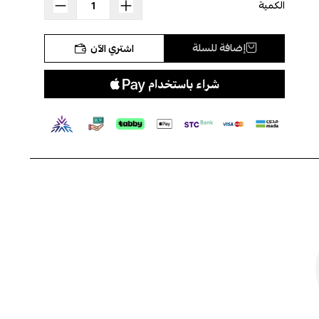
مثالية.
الكمية
المزايا:
إضافة للسلة
اشتري الآن
ترطيب عميق للشعر التالف
يغلق الطبقة الخارجية للشعر بعد الشامبو
يمنح لمعاناً قوياً ومشرقاً
خالٍ من المكونات الضارة مثل الملح والكبريتات والبارابين
المواصفات:
ماسك للشعر الجاف والتالف
حجم 500 مل
طريقة الاستخدام:
بعد استخدام شامبو ماكاديميا، قم بتطبيق ماسك ماكاديميا على
الشعر واتركه لمدة 5 إلى 10 دقائق.
اشطف الشعر جيداً بالماء، ثم صفف الشعر بالطريقة التي تناسبك.