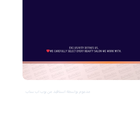
نمو الشعر ومنع التساقط؟
مجموعة كافيار ستساعدك.
شعر مجعد؟
مجموعة كيرلي بانتظارك.
ما هي رائحة المنتجات؟
تتميز برائحة خفيفة تجمع بين الفواكه والزهور.
مدعوم بواسطة انستافيد من بوب اب سناب