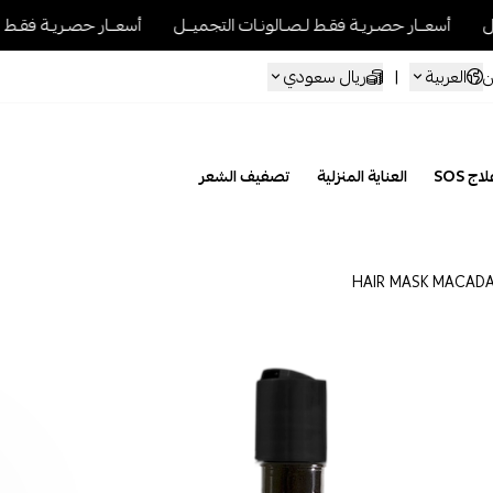
ريـة فقـط لـصـالونـات التجميــل
أسعــار حصـريـة فقـط لـصـالونـات التجمي
العربية
|
ريال سعودي
ن
اج SOS
العناية المنزلية
تصفيف الشعر
HAIR MASK MACADA