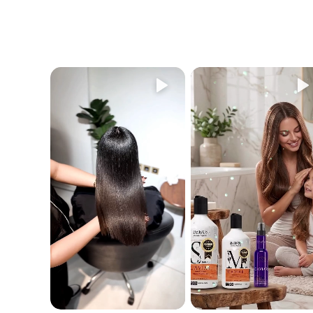
لماذا زيت الماكاديميا؟
يتميز زيت الماكاديميا بقدرته الرائعة على التغلغل العميق في
الشعر، مما يجعل الخصلات أقوى، أكثر نعومة، وأكثر صحة من
قبل. كما أنه غني بأوميغا 3-5-7.
هل هذه المنتجات خالية من الملح
والكبريتات والبارابين؟
نعم، جميع منتجات ماكاديميا خالية من هذه المكونات الضارة.
لماذا لا يصدر الشامبو الكثير من الرغوة؟
لأنه خالٍ من الملح والكبريتات. إذا كنت من محبي الرغوة، يمكنك
غسل شعرك بسرعة بكمية صغيرة من الشامبو أولاً وشطفه، ثم
غسل الشعر بالطريقة المعتادة.
هل يمكن استخدامه بعد علاجات فرد الشعر؟
نعم، يمكن استخدامه مع أي علاج فرد أو كيراتين.