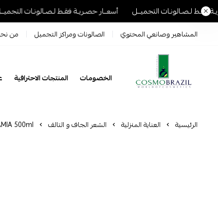
ات التجميــل
أسعــار حصـريـة فقـط لـصـالونـات التجميــل
أسعــار حصـ
المشاهير وصانعي المحتوي
الصالونات ومراكز التجميل
من نح
الخصومات
المنتجات الاحترافية
عل
Cosmo Brazil
الرئيسية
العناية المنزلية
الشعر الجاف و التالف
MIA 500ml