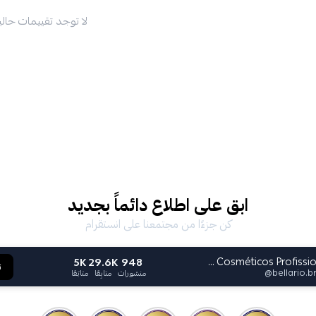
لا توجد تقييمات حاليا
ابق على اطلاع دائماً بجديد
كن جزءًا من مجتمعنا على انستقرام
5K
29.6K
948
Bella Rio Cosméticos Profissional
ت
@
bellario.br
منشورات
متابِعًا
متابَعًا