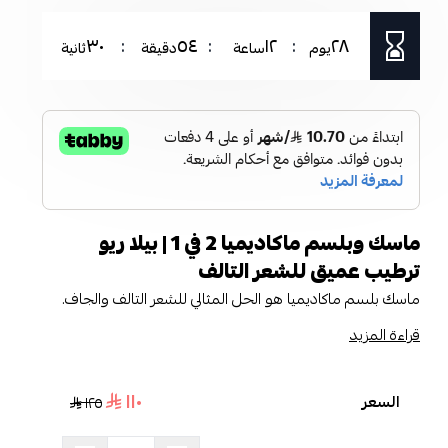
٢٧
٥٤
١٢
٢٨
يوم
ساعة
دقيقة
ثانية
ماسك وبلسم ماكاديميا 2 في 1 | بيلا ريو
ترطيب عميق للشعر التالف
ماسك بلسم ماكاديميا هو الحل المثالي للشعر التالف والجاف.
يتميز بكونه أفضل بلسم للشعر المتضرر، حيث يحارب المسامية
قراءة المزيد
ويحسن مرونة الشعر. يترك الشعر ناعماً وسلساً بعد استخدام
الشامبو. بفضل تركيبته الغنية بالمكونات الطبيعية والمستدامة،
١١٠
السعر
١٢٥
يقدم هذا الماسك نعومة مذهلة ويُصلح الأطراف المتقصفة.
يُستخدم في كل مرة مع شامبو ماكاديميا للحصول على نتائج