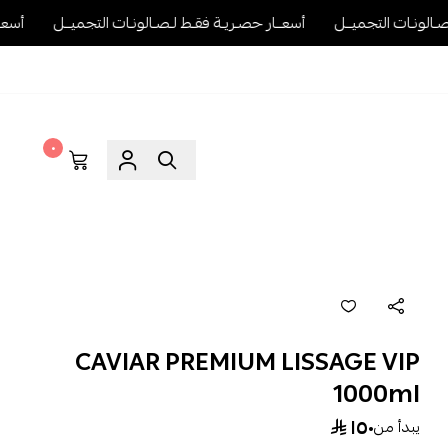
ــل
أسعــار حصـريـة فقـط لـصـالونـات التجميــل
أسعــار حصـريـة فقـط
٠
CAVIAR PREMIUM LISSAGE VIP
1000ml
١٥٠
يبدأ من