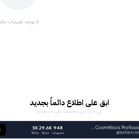
لا توجد تقييمات حاليا
ابق على اطلاع دائماً بجديد
كن جزءًا من مجتمعنا على انستقرام
5K
29.6K
948
Bella Rio Cosméticos Profissional
ت
@
bellario.br
منشورات
متابِعًا
متابَعًا