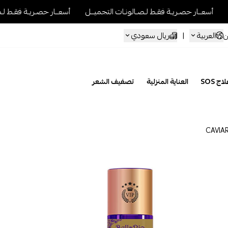
ريـة فقـط لـصـالونـات التجميــل
أسعــار حصـريـة فقـط لـصـالونـات التجمي
العربية
|
ريال سعودي
ن
اج SOS
العناية المنزلية
تصفيف الشعر
CAVIAR