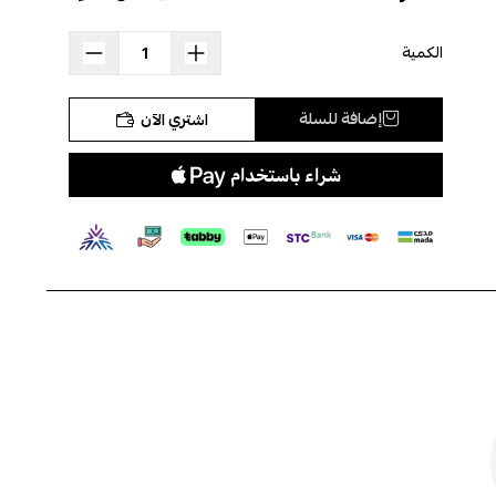
تتمتع تقنية الكفيار الحصريه بعمل داخلي عند درجة بي اتش
الكمية
الحمضية لخصلات الشعر من خلال إطلاق الهيدروجين. مع
مزيج من الأحماض الأمينية ، لينعم الشعر ولا يسبب أي ضرر
لألياف الشعر.
إضافة للسلة
اشتري الآن
يمنع اصفرار خصلات الشعر . شعر 100٪ أملس وصحي مع
تطبيق بسيط وآمن.
الكفيـار VIP خط انتاج متكامل لعلاجات الشعر الفاخرة لجميع
أنواع الشعر.
يقدم الكفيـار VIP فرد الشعر بطريقه صحيه و آمنه . لجميع أنواع
الشعر.
يرجي اتباع إرشادات كيفيه الاستخدام.