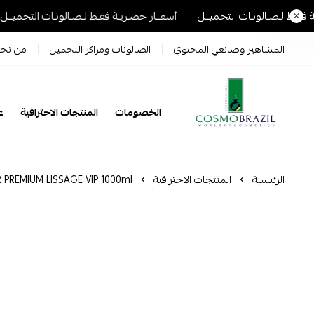
ات التجميــل
أسعــار حصـريـة فقـط لـصـالونـات التجميــل
أسعــار حصـ
المشاهير وصانعي المحتوي
الصالونات ومراكز التجميل
من نح
الخصومات
المنتجات الاحترافية
عل
Cosmo Brazil
الرئيسية
المنتجات الاحترافية
 PREMIUM LISSAGE VIP 1000ml