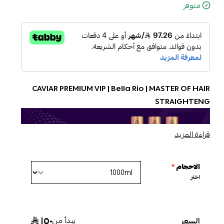
متوفر
CAVIAR PREMIUM VIP | Bella Rio | MASTER OF HAIR
STRAIGHTENG
قراءة المزيد
الاحجام
*
اختر
الكفيـار VIP من بيلا ريو كوزماتيك بروفيشنال خط انتاج متكامل
بتركيبه حصرية و غنيه بمستخلص الكفيار مع زيت الأرجان وزبدة
١٥٠
يبدأ من
السعر
الشيا والأحماض الأمينية و الكيراتين والبانثينول.