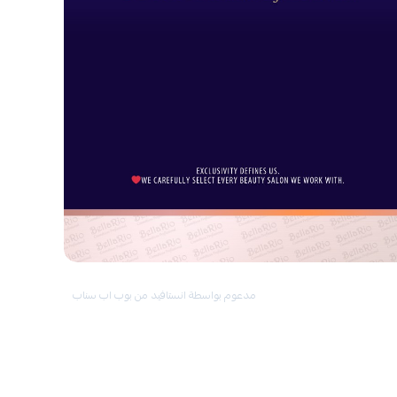
مدعوم بواسطة انستافيد من بوب اب سناب