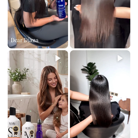
يعمل نظام العناية المنزلية من الأرغان جولد على إغلاق الطبقة الخارجية
للشعر، والحفاظ على الرطوبة داخله، وإصلاح أي تشققات أو تلف قد يكون
موجودًا في خصلات الشعر.
ما هي رائحة المجموعة؟
رائحة خفيفة من الفواكه والأزهار.