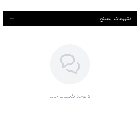
المزايا:
تقييمات المنتج
ينعم حتى أكثر أنواع الشعر خشونة.
يحافظ على استقامة الشعر لفترة أطول.
يمنحكِ شعرًا خاليًا من التجعد.
يقلل من التجعيد بنسبة 52%.
يضفي لمعانًا فوريًا يدوم طويلاً.
المواصفات:
ماسك للشعر المفرود كيميائيًا.
ماسك للشعر المستقيم.
لا توجد تقييمات حاليا
وزن 300 غرام.
طريقة الاستخدام:
بعد استخدام شامبو الأرغان، ضعي كمية مناسبة من ماسك الأرغان على
الشعر واتركيه لمدة 5 إلى 10 دقائق. اشطفيه جيدًا وصففي شعركِ