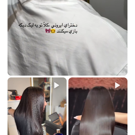
لقد قمت بعملية فرد الشعر من بيلا ريو، هل يمكنني استخدام
مجموعة العناية المنزلية؟
بالتأكيد. تعالج المجموعة الشعر وتجعل فرد الشعر يدوم لفترة أطول.
لماذا يدوم فرد شعري لفترة أطول مع استخدام مجموعة العناية
المنزلية؟
بفضل تركيبتها القوية التي تحتوي على Silsoft CLX-E، وهو مُكوّن فعال
يُقلل من التجعد والتطاير ويضمن استقامة الشعر لفترة طويلة.
لماذا يجب عليّ استخدام منتجات خالية من الملح والكبريتات بعد فرد
الشعر؟
تحتوي خصلات الشعر على طبقة خارجية تُحيط بها وتحميها. تعمل
الكبريتات والملح والمواد الضارة الأخرى على فتح هذه الطبقة الواقية، مما
يسمح للمواد الكيميائية الضارة بالتغلغل إلى داخل الشعر، مما قد يجعل
شعركِ خشنًا ويُقلل من مدة استمرار فرد الشعر.
كيف تعمل المجموعة؟