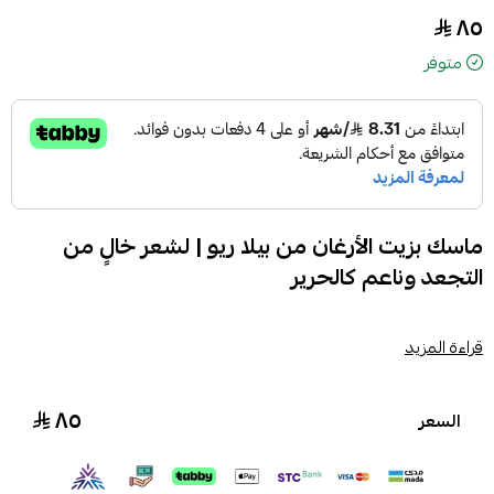
٨٥
متوفر
ماسك بزيت الأرغان من بيلا ريو | لشعر خالٍ من
التجعد وناعم كالحرير
استمتعي بشعر مستقيم ورطب يدوم طويلاً مع ماسك الأرغان 2 في 1
قراءة المزيد
من بيلا ريو.
يُناسب ماسك الأرغان للشعر المستقيم والمعالج كيميائيًا (المفرود). يعمل
٨٥
السعر
الماسك على إصلاح وتجديد ألياف الشعر، مُقويًا خصلات شعركِ ومنحكِ
نعومة لا مثيل لها.