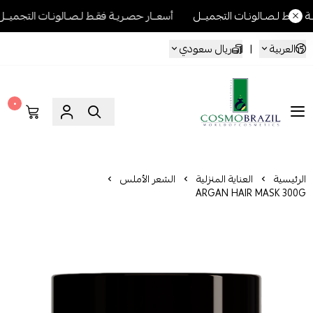
نـات التجميــل
أسعــار حصـريـة فقـط لـصـالونـات التجميــل
أسعــار ح
العربية
|
ريال سعودي
٠
Cosmo Brazil
الرئيسية
العناية المنزلية
الشعر الأملس
ARGAN HAIR MASK 300G
نعومة تدوم