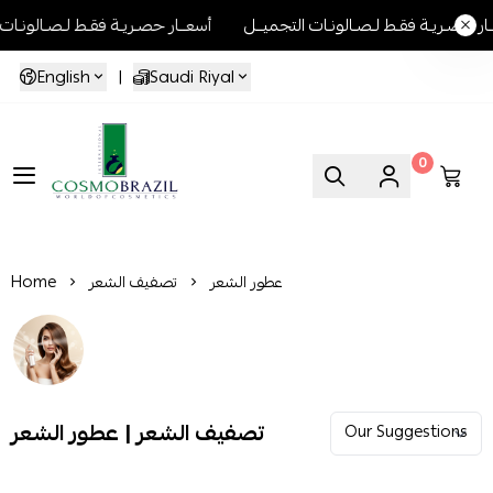
ـار حصـريـة فقـط لـصـالونـات التجميــل
أسعــار حصـريـة فقـط لـصـالونـات
English
|
Saudi Riyal
0
Cosmo Brazil
عطور الشعر
تصفيف الشعر
Home
تصفيف الشعر | عطور الشعر