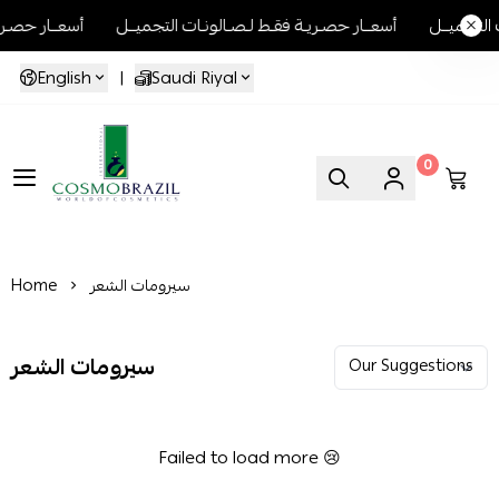
صـالونـات التجميــل
أسعــار حصـريـة فقـط لـصـالونـات التجميــل
أسعـ
English
|
Saudi Riyal
0
Cosmo Brazil
سيرومات الشعر
Home
سيرومات الشعر
Failed to load more 😢