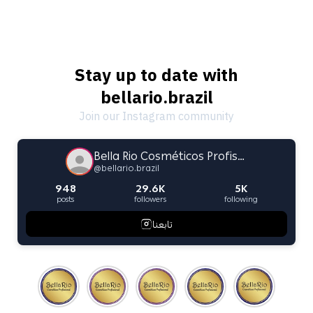
Stay up to date with
bellario.brazil
Join our Instagram community
Bella Rio Cosméticos Profissional
@
bellario.brazil
948
29.6K
5K
posts
followers
following
تابعنا