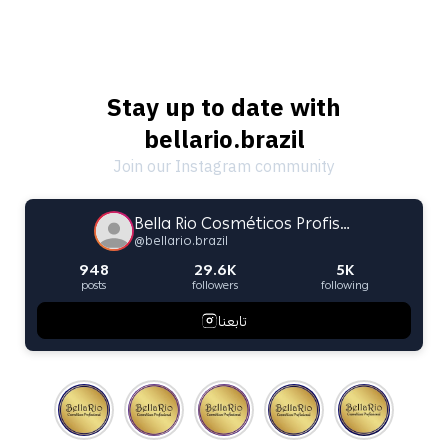
Stay up to date with
bellario.brazil
Join our Instagram community
Bella Rio Cosméticos Profissional
@
bellario.brazil
948
29.6K
5K
posts
followers
following
تابعنا