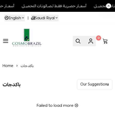
 لـصـالونـات التجميــل
أسعــار حصـريـة فقـط لـصـالونـات التجميــل
أ
English
|
Saudi Riyal
0
Cosmo Brazil
باكدجات
Home
باكدجات
Failed to load more 😢