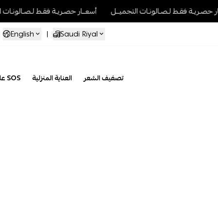
ـل
أسعــار حصـريـة فقـط لـصـالونـات التجميــل
أسعــار حصـريـة فقـط 
English
|
Saudi Riyal
تصفيف الشعر
العناية المنزلية
علاج SOS