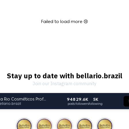
Failed to load more 😢
Stay up to date with bellario.brazil
Join our Instagram community
948
29.6K
5K
Bella Rio Cosméticos Profissional
ellario.brazil
posts
followers
following