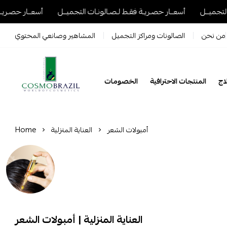
لـصـالونـات التجميــل
أسعــار حصـريـة فقـط لـصـالونـات التجميــل
أس
من نحن
الصالونات ومراكز التجميل
المشاهير وصانعي المحتوي
المنتجات الاحترافية
الخصومات
Cosmo Brazil
أمبولات الشعر
العناية المنزلية
Home
العناية المنزلية | أمبولات الشعر