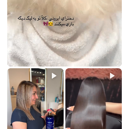
🔗 Therapy S.O.S Step 03 – بخاخ ستيل شيلد 300ml
على شعر رطب (بعد الماسك أو في أي وقت خلال الأسبوع)، رشي البخاخ
بالتساوي على كامل الشعر، مع التركيز على الأطراف والمناطق التالفة.
لا حاجة لشطفه. يمكن تركه ليجف طبيعيًا أو استخدام السيشوار بدرجة
حرارة معتدلة.
💡 يمنح حماية فورية، نعومة، ولمعان، ويعيد التوازن الطبيعي للشعر.
🔄 كم مرة يُستخدم الروتين؟
للحصول على نتائج ملحوظة:
مرة إلى مرتين أسبوعيًا
حسب درجة التلف
بخاخ Step 03 يمكن استخدامه بشكل يومي أو حسب الحاجة
هذا الروتين مصمم ليعمل
بتكامل بين خطواته
الثلاثة
لعلاج الشعر من العمق، وتحويله من جاف
وهش إلى ناعم وصحي ولامع ✨
🛡️ نصائح وتحذيرات الاستخدام