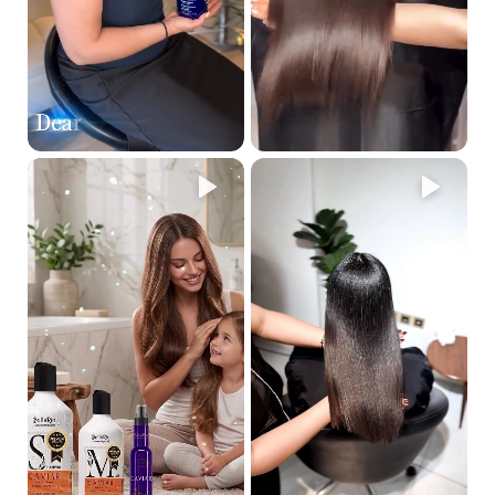
مناسب لجميع أنواع الشعر، خاصة التالف والمجهد
يحفظ في مكان بارد وجاف
يُستخدم خارجيًا فقط
يُنصح بإجراء اختبار بسيط على خصلة قبل أول استخدام
الأسئلة الشائعة عن بخاخ THERAPY S.O.S STEEL
SHIELD
🔸 ما هي فوائد بخاخ ستيل شيلد من Bella Rio؟
يوفر طبقة حماية قوية للشعر التالف، يعزز المرونة، يغلق أطراف الشعرة
المفتوحة، ويعيد التوازن للبنية الداخلية للشعر، مما يمنحه مظهرًا صحيًا
وناعمًا من أول استخدام. كما يساعد على مقاومة العوامل الحرارية
والتقلبات المناخية.
🔸 هل يمكن استخدامه للشعر المصبوغ أو بعد
الفرد؟
نعم، يُعتبر خيارًا مثاليًا بعد
الفرد، الصبغة، أو سحب اللون
. تركيبته تعمل
على إعادة ترميم الشعر المعالج كيميائيًا، وتحميه من التلف المستقبلي.