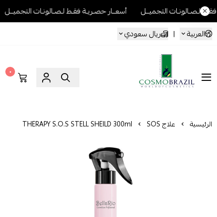
ونـات التجميــل
أسعــار حصـريـة فقـط لـصـالونـات التجميــل
أسعــار 
العربية
|
ريال سعودي
٠
Cosmo Brazil
الرئيسية
علاج SOS
THERAPY S.O.S STELL SHEILD 300ml
نظام استعادة الشعر التالف