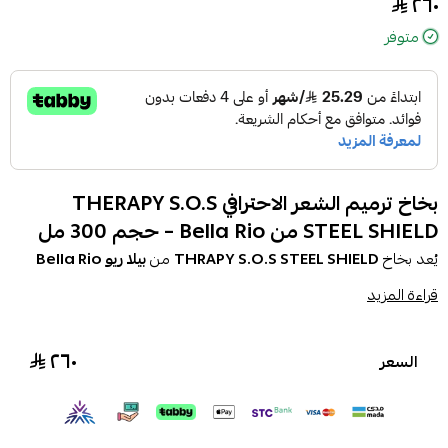
٢٦٠
متوفر
بخاخ ترميم الشعر الاحترافي THERAPY S.O.S
STEEL SHIELD من Bella Rio – حجم 300 مل
يُعد بخاخ
THRAPY S.O.S STEEL SHIELD
من
بيلا ريو Bella Rio
جزءًا من نظام علاجي متكامل لترميم الشعر. تم تطويره بتركيبة برازيلية
قراءة المزيد
متقدمة تحتوي على مزيج من الأحماض الأمينية، الكيراتين، وزيوت طبيعية
فعالة مثل زيت المكاديميا وزيت السمسم، ما يجعله مثالياً لعلاج الشعر
٢٦٠
السعر
بعد الفرد أو الصبغات أو سحب اللون.
وهو أحد منتجات مجموعة
Therapy S.O.S
الكاملة التي تشمل أيضًا:
🔗
ستيب 01 – شامبو تحضيري عميق