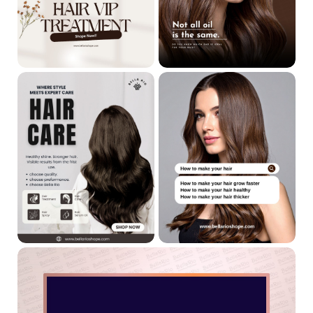
تظهر النتائج من
الاستخدام الأول
على صعيد النعومة وتقليل الهيشان،
وتتحسن حالة الشعر تدريجيًا مع الاستخدام المنتظم خلال
2-3 أسابيع
،
خاصة عند استخدامه ضمن مجموعة Therapy S.O.S كاملة.
🔸 ما هي المنتجات المسموح استخدامها مع
البخاخ؟
لنتائج متكاملة، يفضل استخدام البخاخ ضمن الروتين التالي:
✅
Step 01 – شامبو تحضيري
✅
Step 02 – ماسك ترميم
✅ Step 03 – بخاخ ستيل شيلد (المنتج الحالي)
كما يمكن دمجه مع منتجات تصفيف الشعر الخالية من الكبريتات
والسيلكون.
🔸 ما هي المنتجات التي يُفضل تجنبها أثناء العلاج؟