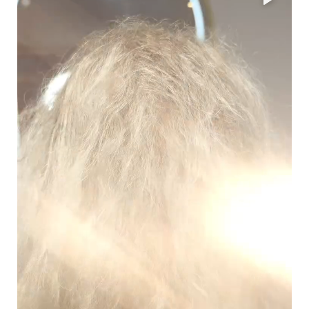
THERAPY S.O.S
من Bella Rio:
🥇 الخطوة 1 – شامبو التنقية العميقة
🔗 Therapy S.O.S Step 01 – شامبو تحضيري 300ml
ابدئي بغسل الشعر باستخدام شامبو Step 01 الذي ينظف بعمق ويزيل
الشوائب والمواد المتراكمة، مما يُحضّر الشعر لامتصاص العلاج بفعالية.
💡 يترك الشعر نظيفًا من الداخل وجاهزًا لاستقبال الماسك العلاجي.
🥈 الخطوة 2 – ماسك ترميم البروتين المكثف
🔗 Therapy S.O.S Step 02 – ماسك ترميم بالأحماض الأمينية 300g
بعد غسل الشعر وتجفيفه بالمنشفة، طبّقي كمية مناسبة من Step 02
على كامل الشعر، مع التركيز على المناطق الأكثر تلفًا.
اتركيه لمدة
10-15 دقيقة
ثم اشطفيه جيدًا بالماء الفاتر.
💡 يساعد على تقوية ألياف الشعر وتغذيتها بعمق.
🥉 الخطوة 3 – بخاخ الحماية والعلاج