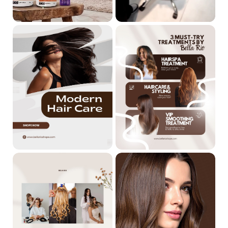
🔸 ما هو العمر المناسب لاستخدام البخاخ؟
يمكن استخدامه ابتداءً من عمر
13 سنة فما فوق
، بشرط أن لا يعاني
المستخدم من حساسية لأي من مكونات المنتج.
🔸 هل يمكن استخدامه للحامل أو المرضع؟
المنتج مخصص للاستخدام الخارجي فقط ولا يحتوي على مواد كيميائية
قاسية، ومع ذلك
يُفضل استشارة الطبيب قبل الاستخدام للحامل أو
المرضع
كإجراء احترازي.
🔸 هل يناسب كبار السن؟
بكل تأكيد، يمكن استخدامه لجميع الفئات العمرية فوق 13 سنة، بما في
ذلك كبار السن، خاصةً أن الشعر مع التقدم بالعمر يفقد مرونته ويكون
أكثر عرضة للجفاف والتكسر.
🔸 متى تظهر نتائج استخدام البخاخ؟