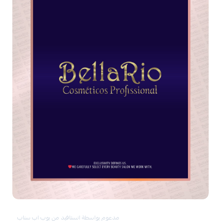
🚫 تجنب استخدام:
شامبوهات تحتوي على
سلفات قوية أو أملاح
زيوت ثقيلة تسد الشعرة
منتجات فرد أو بروتين كيميائية أثناء فترة العلاج
أدوات حرارية على حرارة عالية جدًا بدون واقٍ حراري
ما هي
مكونات بخاخ THERAPY S.O.S STEEL
SHIELD
؟
بخاخ
THERAPY S.O.S STEEL SHIELD
يعتمد على مزيج من
المكونات المغذية الطبيعية
و
العناصر الصناعية الآمنة
التي تعمل معًا
لتحقيق ترميم فعال للشعر، وتحسين المرونة وتقليل التكسر.
✅
المكونات الطبيعية الفعّالة
هذه المكونات تُستمد من مصادر طبيعية وتُستخدم لإضفاء الترطيب،
التغذية، والحماية:
✔️
زيت المكاديميا
🌰 زيت نباتي غني بالأحماض الدهنية، يغذي الشعر ويمنحه نعومة
مدعوم بواسطة انستافيد من بوب اب سناب