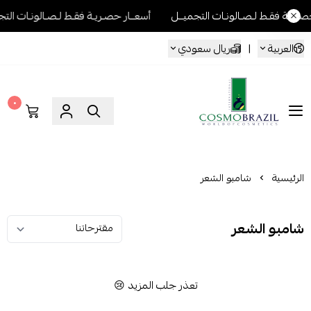
ـريـة فقـط لـصـالونـات التجميــل
أسعــار حصـريـة فقـط لـصـالونـات التج
العربية
|
ريال سعودي
٠
Cosmo Brazil
الرئيسية
شامبو الشعر
شامبو الشعر
تعذر جلب المزيد 😢